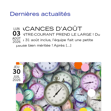
Dernières actualités
VACANCES D’AOÛT
LUN
03
CONTRE-COURANT PREND LE LARGE ! Du
AOÛT
3 au 31 août inclus, l’équipe fait une petite
2026
pause bien méritée ! Après […]
JEU
30
JUIL
2026