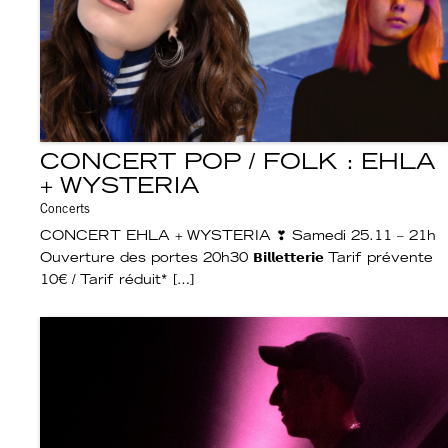
CONCERT POP / FOLK : EHLA
+ WYSTERIA
Concerts
CONCERT EHLA + WYSTERIA ❣︎ Samedi 25.11 – 21h
Ouverture des portes 20h30 𝗕𝗶𝗹𝗹𝗲𝘁𝘁𝗲𝗿𝗶𝗲 Tarif prévente
10€ / Tarif réduit* […]