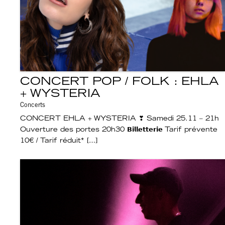
CONCERT POP / FOLK : EHLA
+ WYSTERIA
Concerts
CONCERT EHLA + WYSTERIA ❣︎ Samedi 25.11 – 21h
Ouverture des portes 20h30 𝗕𝗶𝗹𝗹𝗲𝘁𝘁𝗲𝗿𝗶𝗲 Tarif prévente
10€ / Tarif réduit* […]