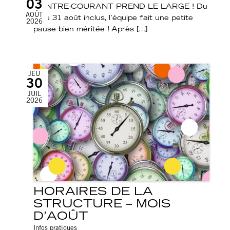
03
CONTRE-COURANT PREND LE LARGE ! Du
AOÛT
3 au 31 août inclus, l’équipe fait une petite
2026
pause bien méritée ! Après […]
JEU
30
JUIL
2026
HORAIRES DE LA
STRUCTURE – MOIS
D’AOÛT
Infos pratiques