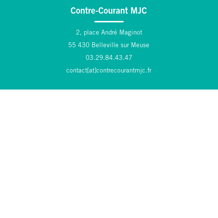
Contre-Courant MJC
2, place André Maginot
55 430 Belleville sur Meuse
03.29.84.43.47
contact[at]contrecourantmjc.fr