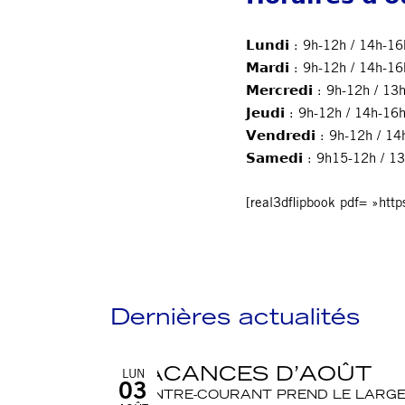
𝗟𝘂𝗻𝗱𝗶 : 9h-12h / 14h-
𝗠𝗮𝗿𝗱𝗶 : 9h-12h / 14h-
𝗠𝗲𝗿𝗰𝗿𝗲𝗱𝗶 : 9h-12h 
𝗝𝗲𝘂𝗱𝗶 : 9h-12h / 14h-
𝗩𝗲𝗻𝗱𝗿𝗲𝗱𝗶 : 9h-12h /
𝗦𝗮𝗺𝗲𝗱𝗶 : 9h15-12h / 
[real3dflipbook pdf= »htt
Dernières actualités
VACANCES D’AOÛT
LUN
03
CONTRE-COURANT PREND LE LARGE