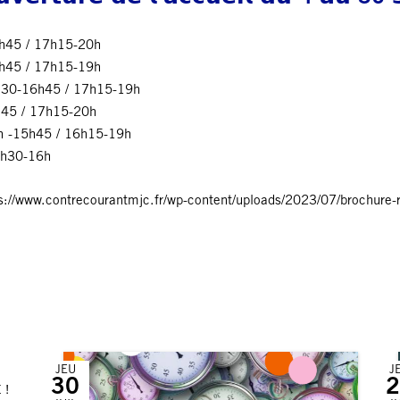
16h45 / 17h15-20h
16h45 / 17h15-19h
/ 13h30-16h45 / 17h15-19h
16h45 / 17h15-20h
 14h -15h45 / 16h15-19h
13h30-16h
ps://www.contrecourantmjc.fr/wp-content/uploads/2023/07/brochure-r
JEU
J
30
2
 !