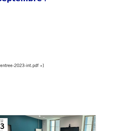
entree-2023-int.pdf »]
EU
3