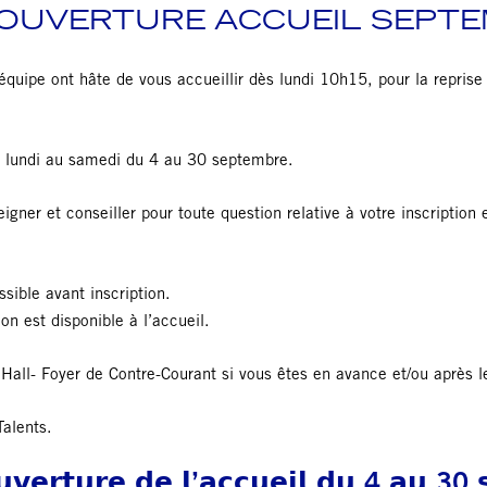
 OUVERTURE ACCUEIL SEPT
’équipe ont hâte de vous accueillir dès lundi 10h15, pour la reprise 
u lundi au samedi du 4 au 30 septembre.
gner et conseiller pour toute question relative à votre inscription 
sible avant inscription.
on est disponible à l’accueil.
Hall- Foyer de Contre-Courant si vous êtes en avance et/ou après l
alents.
𝘂𝘃𝗲𝗿𝘁𝘂𝗿𝗲 𝗱𝗲 𝗹’𝗮𝗰𝗰𝘂𝗲𝗶𝗹 𝗱𝘂 4 𝗮𝘂 30 