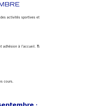
EMBRE
des activités sportives et
et adhésion à l’accueil.
T:
es cours.
𝘀𝗲𝗽𝘁𝗲𝗺𝗯𝗿𝗲 :