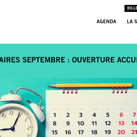
BILL
AGENDA
LA 
L’A
L’É
LES
INF