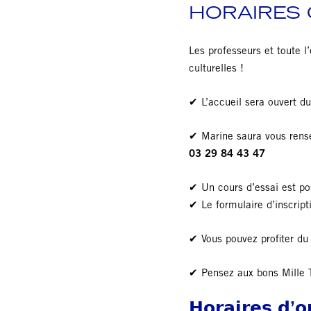
HORAIRES
Les professeurs et toute l
culturelles !
✔︎
L’accueil sera ouvert d
✔︎
Marine saura vous rensei
03 29 84 43 47
✔︎
Un cours d’essai est pos
✔︎
Le formulaire d’inscripti
✔︎
Vous pouvez profiter du 
✔︎
Pensez aux bons Mille T
𝗛𝗼𝗿𝗮𝗶𝗿𝗲𝘀 𝗱’