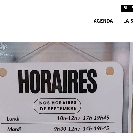
BILL
AGENDA
LA 
L’A
L’É
LES
INF