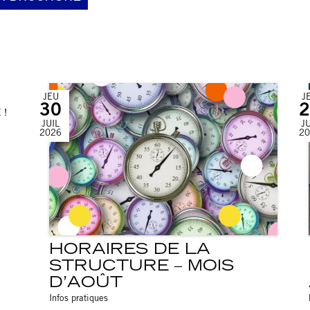
JEU
J
30
2
 !
JUIL
JU
2026
20
HORAIRES DE LA
STRUCTURE – MOIS
D’AOÛT
Infos pratiques