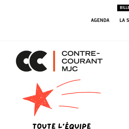
BILL
AGENDA
LA 
L’A
L’É
LES
INF