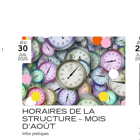
JEU
J
30
2
 !
JUIL
JU
2026
20
HORAIRES DE LA
STRUCTURE – MOIS
D’AOÛT
Infos pratiques