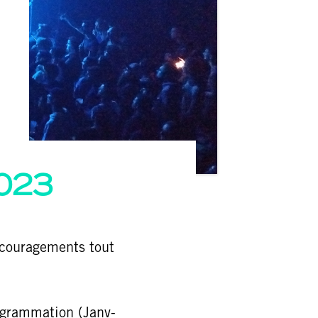
023
encouragements tout
ogrammation (Janv-