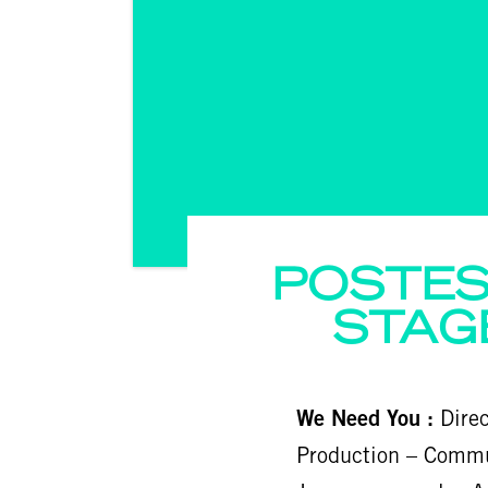
POSTES 
STAG
We Need You :
Direc
Production – Commu