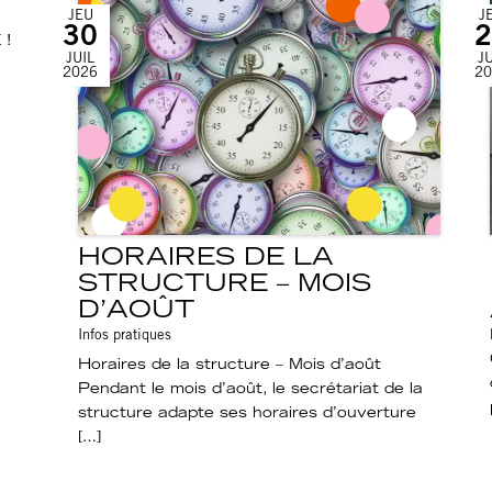
JEU
J
30
2
 !
JUIL
JU
2026
20
HORAIRES DE LA
STRUCTURE – MOIS
D’AOÛT
Infos pratiques
Horaires de la structure – Mois d’août
Pendant le mois d’août, le secrétariat de la
structure adapte ses horaires d’ouverture
[…]