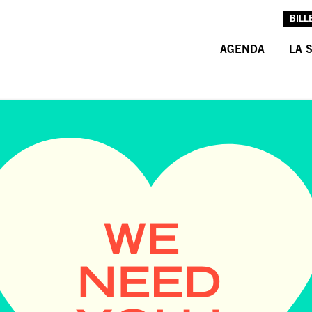
BILL
AGENDA
LA 
L’A
L’É
LES
INF