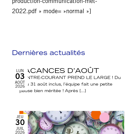
production-communication-met-
2022.pdf » mode= »normal »]
Dernières actualités
VACANCES D’AOÛT
LUN
03
CONTRE-COURANT PREND LE LARGE ! Du
AOÛT
3 au 31 août inclus, l’équipe fait une petite
2026
pause bien méritée ! Après […]
JEU
30
JUIL
2026