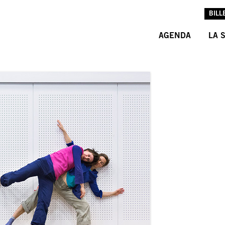
BILL
AGENDA
LA 
L’A
L’É
LES
INF