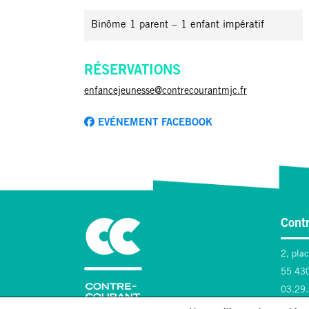
Binôme 1 parent – 1 enfant impératif
RÉSERVATIONS
enfancejeunesse@contrecourantmjc.fr
EVÉNEMENT FACEBOOK
Cont
2, pla
55 430
03.29
contact