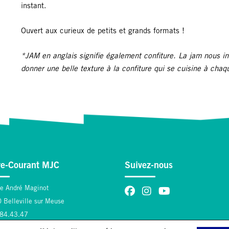
instant.
Ouvert aux curieux de petits et grands formats !
*JAM en anglais signifie également confiture. La jam nous i
donner une belle texture à la confiture qui se cuisine à chaq
re-Courant MJC
Suivez-nous
ce André Maginot
 Belleville sur Meuse
.84.43.47
[at]contrecourantmjc.fr