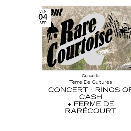
VEN
04
SEP
- Concerts -
Terre De Cultures
CONCERT · RINGS O
CASH
FERME DE
RARÉCOURT