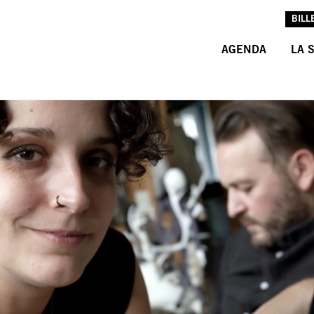
BILL
AGENDA
LA 
L’A
L’É
LES
INF