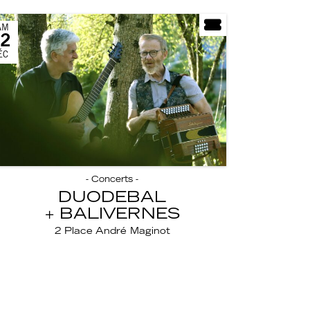
AM
2
ÉC
- Concerts -
DUODEBAL
BALIVERNES
2 Place André Maginot