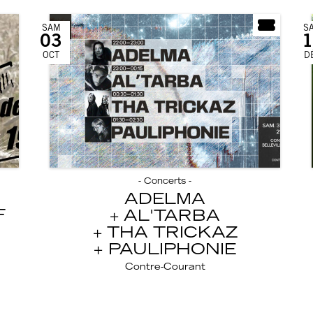
SAM
S
03
1
OCT
D
- Concerts -
ADELMA
F
AL'TARBA
THA TRICKAZ
PAULIPHONIE
Contre-Courant