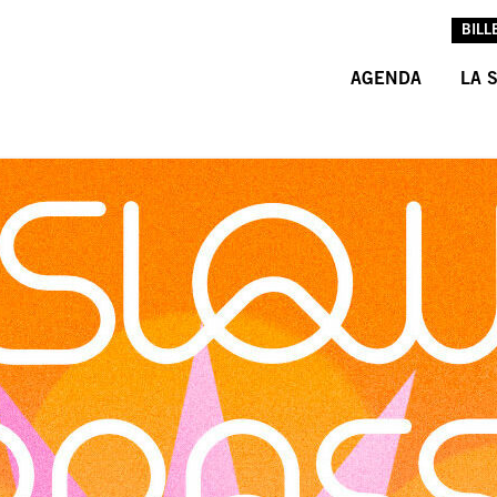
BILL
AGENDA
LA 
L’A
L’É
LES
INF