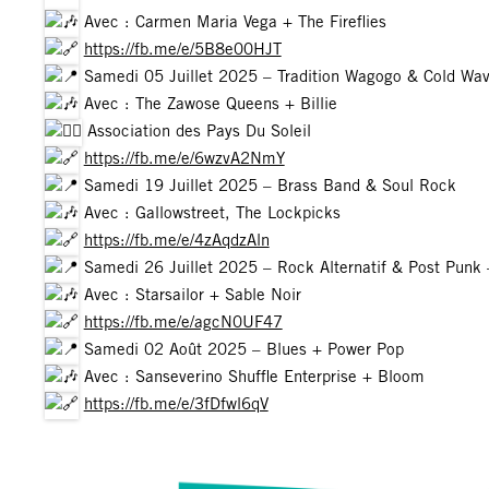
Avec : Carmen Maria Vega + The Fireflies
https://fb.me/e/5B8e00HJT
Samedi 05 Juillet 2025 – Tradition Wagogo & Cold Wa
Avec : The Zawose Queens + Billie
​ Association des Pays Du Soleil
https://fb.me/e/6wzvA2NmY
Samedi 19 Juillet 2025 – Brass Band & Soul Rock
Avec : Gallowstreet, The Lockpicks
https://fb.me/e/4zAqdzAln
Samedi 26 Juillet 2025 – Rock Alternatif & Post Pun
Avec : Starsailor + Sable Noir
https://fb.me/e/agcN0UF47
Samedi 02 Août 2025 – Blues + Power Pop
Avec : Sanseverino Shuffle Enterprise + Bloom
https://fb.me/e/3fDfwl6qV