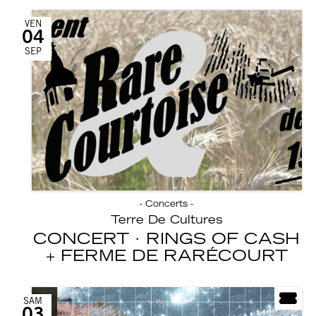
VEN
04
SEP
- Concerts -
Terre De Cultures
CONCERT · RINGS OF CASH
FERME DE RARÉCOURT
SAM
03