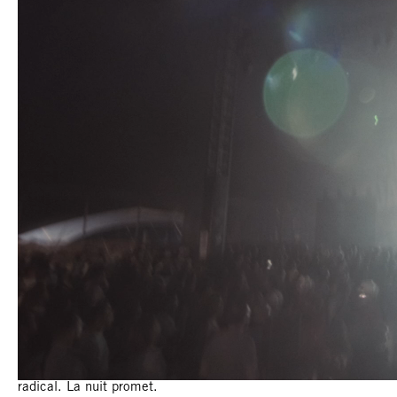
PHOTONS
PHOTONS (JAZZ)
De l’IDM (Intelligent Dance Music) qui s’écoute à la maison
aux déclinaisons house-techno qui se vivent en club,
Photons embrasse tout, en respectant les marqueurs des
musiques électroniques, avec une production fortement
contrastée au moment du mixage. La performance est
bluffante, venant d’un quartet organique qui ajoute à sa
panoplie l’improvisation du jazz, guidant les solos et les
embardées collectives. Rien n’est consensuel, beaucoup est
radical. La nuit promet.