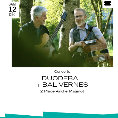
SAM
12
DÉC
- Concerts -
DUODEBAL
BALIVERNES
2 Place André Maginot