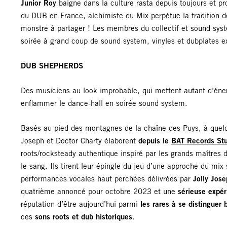
Junior Roy
baigne dans la culture rasta depuis toujours et pr
du DUB en France, alchimiste du Mix perpétue la tradition de
monstre à partager ! Les membres du collectif et sound sy
soirée à grand coup de sound system, vinyles et dubplates exc
DUB SHEPHERDS
Des musiciens au look improbable, qui mettent autant d’énerg
enflammer le dance-hall en soirée sound system.
Basés au pied des montagnes de la chaîne des Puys, à quelq
Joseph et Doctor Charty élaborent
depuis le
BAT Records Stu
roots/rocksteady authentique inspiré par les grands maîtres
le sang. Ils tirent leur épingle du jeu d’une approche du mi
performances vocales haut perchées délivrées par
Jolly Jos
quatrième annoncé pour octobre 2023 et une
sérieuse expér
réputation d’être aujourd’hui parmi
les rares à se distinguer
ces
sons roots et dub historiques
.