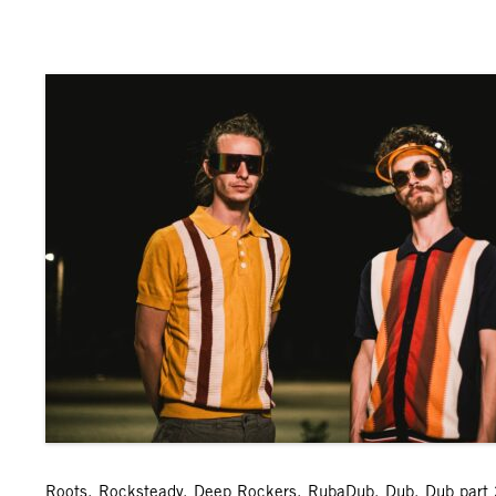
Roots, Rocksteady, Deep Rockers, RubaDub, Dub, Dub part 2 