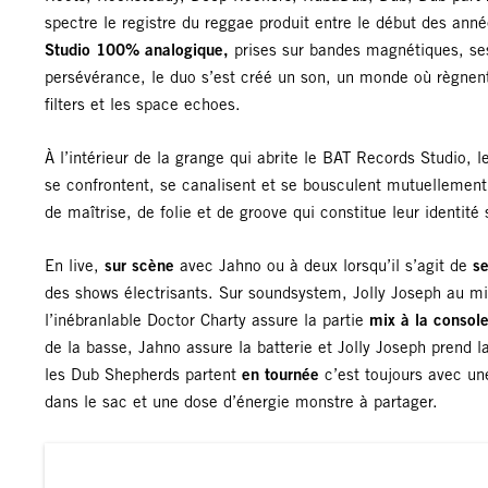
spectre le registre du reggae produit entre le début des ann
Studio 100% analogique,
prises sur bandes magnétiques, ses
persévérance, le duo s’est créé un son, un monde où règnent 
filters et les space echoes.
À l’intérieur de la grange qui abrite le BAT Records Studio, 
se confrontent, se canalisent et se bousculent mutuellement 
de maîtrise, de folie et de groove qui constitue leur identité
En live,
sur scène
avec Jahno ou à deux lorsqu’il s’agit de
s
des shows électrisants. Sur soundsystem, Jolly Joseph au mi
l’inébranlable Doctor Charty assure la partie
mix à la consol
de la basse, Jahno assure la batterie et Jolly Joseph prend 
les Dub Shepherds partent
en tournée
c’est toujours avec une
dans le sac et une dose d’énergie monstre à partager.