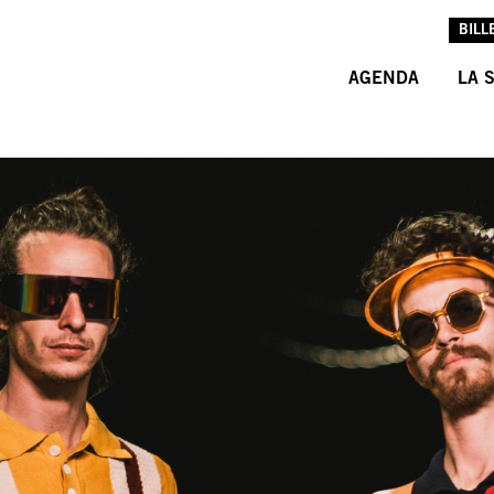
BILL
AGENDA
LA 
L’A
L’É
LES
INF