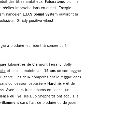
oduit des titres ambitieux.
Fabasstone
, pionnier
 réelles improvisations en direct. Énergie
stem nancéien
E.D.S
Sound System
ouvriront la
lusives. Stricly positive vibes!
ie à produire leur identité sonore qu’à
ues kilomètres de Clermont Ferrand, Jolly
dio
et depuis maintenant
15 ans
un son reggae
 du genre. Les deux compères ont le reggae dans
x sans concession baptisée
« Hardmix »
et de
eph
. Avec leurs trois albums en poche, un
ience du live
, les Dub Shepherds ont acquis la
 brillamment
dans l’art de produire ou de jouer