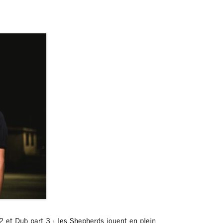
et Dub part 3 ; les Shepherds jouent en plein