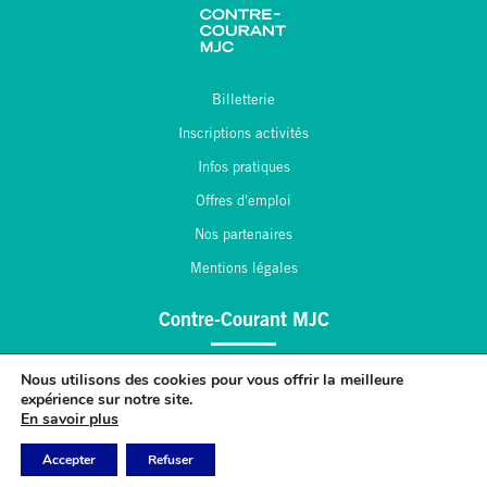
Billetterie
Inscriptions activités
Infos pratiques
Offres d'emploi
Nos partenaires
Mentions légales
Contre-Courant MJC
2, place André Maginot
Nous utilisons des cookies pour vous offrir la meilleure
expérience sur notre site.
55 430 Belleville sur Meuse
En savoir plus
03.29.84.43.47
contact[at]contrecourantmjc.fr
Accepter
Refuser