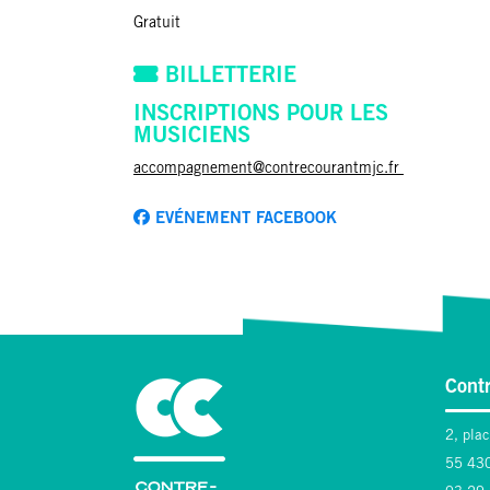
Gratuit
BILLETTERIE
INSCRIPTIONS POUR LES
MUSICIENS
accompagnement@contrecourantmjc.fr
EVÉNEMENT FACEBOOK
Cont
2, pla
55 430