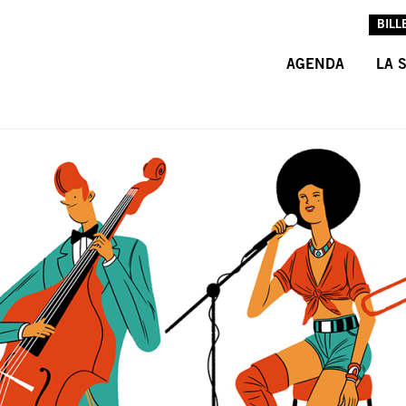
BILL
AGENDA
LA 
L’A
L’É
LES
INF