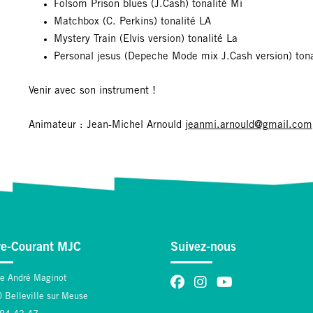
Folsom Prison blues (J.Cash) tonalité Mi
Matchbox (C. Perkins) tonalité LA
Mystery Train (Elvis version) tonalité La
Personal jesus (Depeche Mode mix J.Cash version) tona
Venir avec son instrument !
Animateur : Jean-Michel Arnould
jeanmi.arnould@gmail.com
re-Courant MJC
Suivez-nous
ce André Maginot
 Belleville sur Meuse