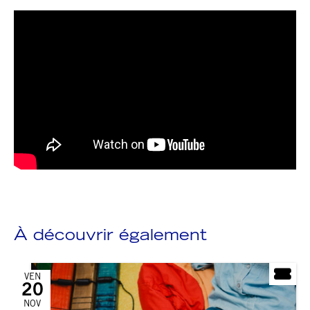
À découvrir également
VEN
20
NOV