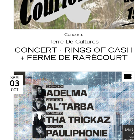
- Concerts -
Terre De Cultures
CONCERT · RINGS OF CASH
FERME DE RARÉCOURT
SAM
03
OCT