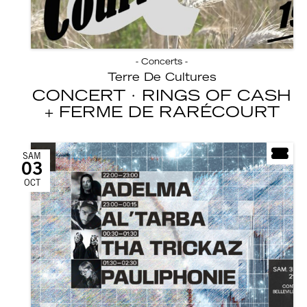
- Concerts -
Terre De Cultures
CONCERT · RINGS OF CASH
FERME DE RARÉCOURT
SAM
03
OCT