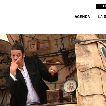
BILL
AGENDA
LA 
L’A
L’É
LES
INF