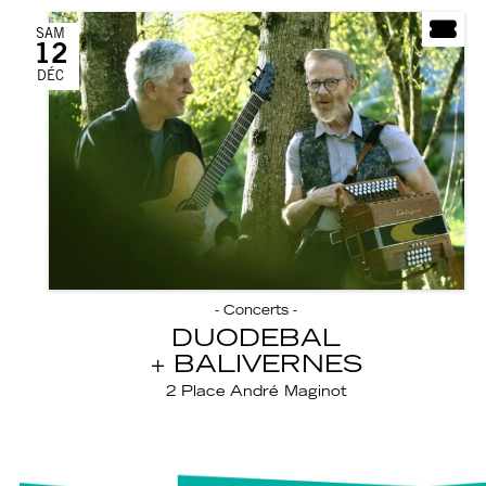
SAM
12
DÉC
- Concerts -
DUODEBAL
BALIVERNES
2 Place André Maginot