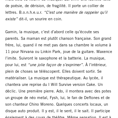
de poésie, de dérision, de fragilité. Il porte un collier de
lettres. B.o.n.h.e.u.r.
“C’est une manière de rappeler qu’il
existe”
dit-il, un sourire en coin.
Gamin, la musique, c’est d’abord celle qu’écoute ses
parents. Sa maman est plutôt chanson française. Son grand
frère, lui, quand il ne met pas dans sa chambre le volume à
11 pour Nirvana ou Linkin Park, joue de la guitare. Maxence
l’imite. Suivront le saxophone et la batterie. La musique,
pour lui, est
“une jolie façon de s’exprimer”
. À l’intérieur,
plein de choses se téléscopent. Elles doivent sortir. Se
matérialiser. La musique est thérapeutique. Au lycée, il
chantera une reprise du I Will Survive version Cake. Un
déclic. Une première pierre. Ado, il montera avec des potes
un groupe de néo metal, Fysh, lui, le fan de Deftones et de
son chanteur Chino Moreno. Quelques concerts locaux, un
disque auto produit. Il y est, il le sent, il le sait. Il participe
également à des cours de théâtre. Même sensation. Il est à