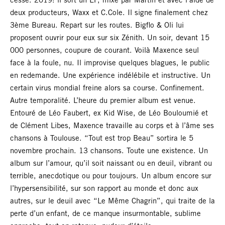
cesse. 2019: il sort un EP, mixé par Martin et avec l’aide de
deux producteurs, Waxx et C.Cole. Il signe finalement chez
3ème Bureau. Repart sur les routes. Bigflo & Oli lui
proposent ouvrir pour eux sur six Zénith. Un soir, devant 15
000 personnes, coupure de courant. Voilà Maxence seul
face à la foule, nu. Il improvise quelques blagues, le public
en redemande. Une expérience indélébile et instructive. Un
certain virus mondial freine alors sa course. Confinement.
Autre temporalité. L’heure du premier album est venue.
Entouré de Léo Faubert, ex Kid Wise, de Léo Bouloumié et
de Clément Libes, Maxence travaille au corps et à l’âme ses
chansons à Toulouse. “Tout est trop Beau” sortira le 5
novembre prochain. 13 chansons. Toute une existence. Un
album sur l’amour, qu’il soit naissant ou en deuil, vibrant ou
terrible, anecdotique ou pour toujours. Un album encore sur
l’hypersensibilité, sur son rapport au monde et donc aux
autres, sur le deuil avec “Le Même Chagrin”, qui traite de la
perte d’un enfant, de ce manque insurmontable, sublime