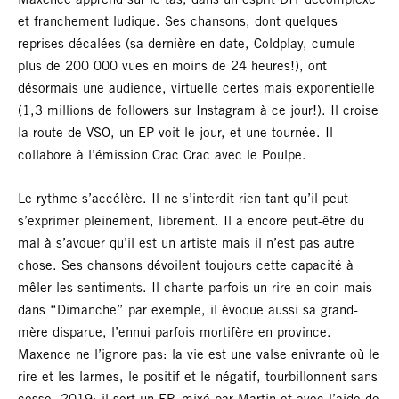
Maxence apprend sur le tas, dans un esprit DIY décomplexé
et franchement ludique. Ses chansons, dont quelques
reprises décalées (sa dernière en date, Coldplay, cumule
plus de 200 000 vues en moins de 24 heures!), ont
désormais une audience, virtuelle certes mais exponentielle
(1,3 millions de followers sur Instagram à ce jour!). Il croise
la route de VSO, un EP voit le jour, et une tournée. Il
collabore à l’émission Crac Crac avec le Poulpe.
Le rythme s’accélère. Il ne s’interdit rien tant qu’il peut
s’exprimer pleinement, librement. Il a encore peut-être du
mal à s’avouer qu’il est un artiste mais il n’est pas autre
chose. Ses chansons dévoilent toujours cette capacité à
mêler les sentiments. Il chante parfois un rire en coin mais
dans “Dimanche” par exemple, il évoque aussi sa grand-
mère disparue, l’ennui parfois mortifère en province.
Maxence ne l’ignore pas: la vie est une valse enivrante où le
rire et les larmes, le positif et le négatif, tourbillonnent sans