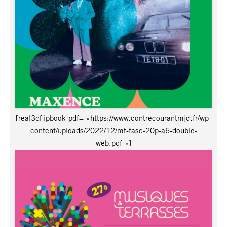
[real3dflipbook pdf= »https://www.contrecourantmjc.fr/wp-
content/uploads/2022/12/mt-fasc-20p-a6-double-
web.pdf »]