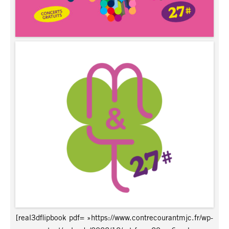
[real3dflipbook pdf= »https://www.contrecourantmjc.fr/wp-