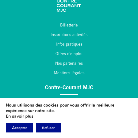
Billetterie
Inscriptions activités
Infos pratiques
Offres d'emploi
Nos partenaires
Mentions légales
Contre-Courant MJC
2, place André Maginot
Nous utilisons des cookies pour vous offrir la meilleure
55 430 Belleville sur Meuse
expérience sur notre site.
En savoir plus
03.29.84.43.47
contact[at]contrecourantmjc.fr
Accepter
Refuser