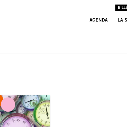
BILL
AGENDA
LA 
L’A
L’É
LES
INF