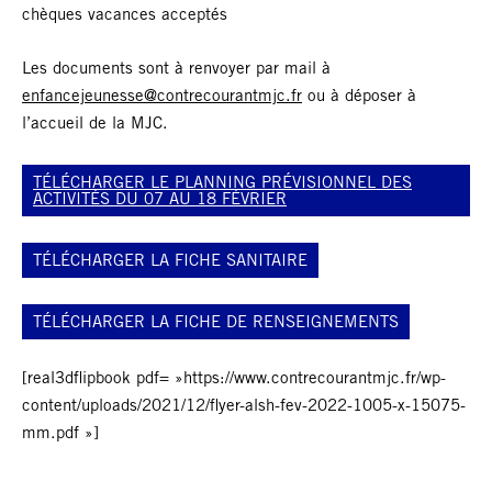
chèques vacances acceptés
Les documents sont à renvoyer par mail à
enfancejeunesse@contrecourantmjc.fr
ou à déposer à
l’accueil de la MJC.
TÉLÉCHARGER LE PLANNING PRÉVISIONNEL DES
ACTIVITÉS DU 07 AU 18 FÉVRIER
TÉLÉCHARGER LA FICHE SANITAIRE
TÉLÉCHARGER LA FICHE DE RENSEIGNEMENTS
[real3dflipbook pdf= »https://www.contrecourantmjc.fr/wp-
content/uploads/2021/12/flyer-alsh-fev-2022-1005-x-15075-
mm.pdf »]