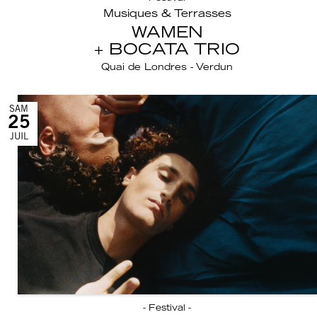
Musiques & Terrasses
WAMEN
BOCATA TRIO
Quai de Londres - Verdun
SAM
25
JUIL
- Festival -