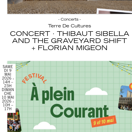
- Concerts -
Terre De Cultures
CONCERT · THIBAUT SIBELLA
AND THE GRAVEYARD SHIFT
FLORIAN MIGEON
SAME
DI 9
MAI
2026 :
14H –
23H
DIMAN
CHE
10 MAI
2026 :
10H –
17H