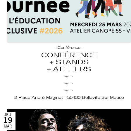
- Conférence -
CONFÉRENCE
STANDS
ATELIERS
·
·
·
2 Place André Maginot - 55430 Belleville-Sur-Meuse
JEU
19
MAR