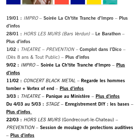
19/01 :
IMPRO
–
Soirée La Ch’tite Tranche d’Impro
–
Plus
d’infos
28/01 :
HORS LES MURS (Bars Verdun) –
Le Barathon
–
Plus d’infos
1/02 :
THEATRE – PREVENTION –
Complot dans l’Dico
–
(Dès 8 ans & Tout Public) –
Plus d’infos
9/02 :
IMPRO
–
Soirée La Ch’tite Tranche d’Impro
–
Plus
d’infos
11/02 :
CONCERT BLACK METAL –
Regarde les hommes
tomber + Vortex of end
–
Plus d’infos
3/03 :
THEATRE
–
Panique au Ministère
–
Plus d’infos
Du 4/03 au 5/03 :
STAGE
–
Enregistrement DIY : les bases
–
Plus d’infos
22/03 :
HORS LES MURS
(Gondrecourt-le-Chateau) –
PREVENTION
–
Session de moulage de protections auditives
–
Plus d’infos