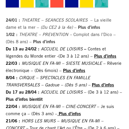
24/01 :
THEATRE – SEANCES SCOLAIRES
– La vieille
dame et la mer –
(Du CE2 à la 4e)
–
Plus
d’infos
1/02 :
THEATRE – PREVENTION –
Complot dans l’Dico –
(Dès 8 ans) –
Plus d’infos
Du 13 au 24/02 :
ACCUEIL DE LOISIRS
–
Contes et
légendes du Monde entier -(De 3 à 12 ans) –
Plus d’infos
22/03 :
MUSIQUE EN FA-MI – SIESTE MUSICALE
– Rêverie
électronique – (Dès 6mois) –
Plus d’infos
8/04 :
CIRQUE – SPECTACLES EN FAMILLE
TRANSVERSALES – Gadoue – (Dès 5 ans) –
Plus d’infos
Du 17 au 28/04 :
ACCUEIL DE LOISIRS
– (De 3 à 12 ans) –
Plus d’infos bientôt
22/04 :
MUSIQUE EN FA-MI – CINE-CONCERT
– Je suis
comme ça – (Dès 3 ans) –
Plus d’infos
21/06 :
HORS LES MURS – MUSIQUE EN FA-MI –
CONCERT –
Tour de chant l’Art ou l’Être – (De 2 à 6 ans) –