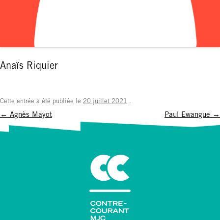
Anaïs Riquier
Cette entrée a été publiée le
20 juillet 2021
.
Navigation
←
Agnès Mayot
Paul Ewangue
→
des
articles