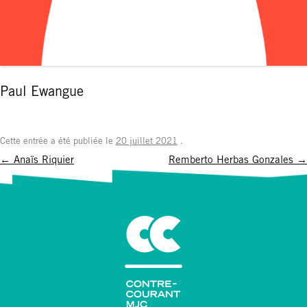
Paul Ewangue
Cette entrée a été publiée le
20 juillet 2021
.
Navigation
←
Anaïs Riquier
Remberto Herbas Gonzales
→
des
articles